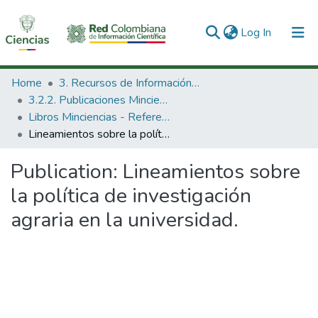
(current)
Log In
Communities & Collections
Home
3. Recursos de Información Científica y Tecnológica
3.2.2. Publicaciones Minciencias
All of DSpace
Libros Minciencias - Referenciales
Lineamientos sobre la política de investigación agraria en la universidad.
Statistics
Publication:
Lineamientos sobre
la política de investigación
agraria en la universidad.