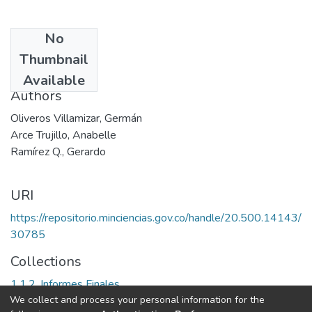
No
Date
Thumbnail
1989
Available
Authors
Oliveros Villamizar, Germán
Arce Trujillo, Anabelle
Ramírez Q., Gerardo
URI
https://repositorio.minciencias.gov.co/handle/20.500.14143/
30785
Collections
1.1.2. Informes Finales
We collect and process your personal information for the