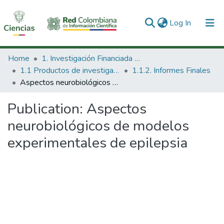
(current)
Log In
Communities & Collections
Home
1. Investigación Financiada con Recursos Públicos
1.1 Productos de investigación
1.1.2. Informes Finales
All of DSpace
Aspectos neurobiológicos de modelos experimentales de epilepsia
Statistics
Publication:
Aspectos
neurobiológicos de modelos
experimentales de epilepsia