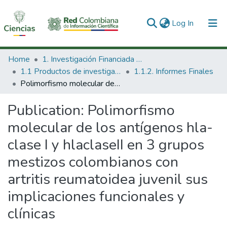
(current)
Log In
Communities & Collections
Home
1. Investigación Financiada con Recursos Públicos
1.1 Productos de investigación
1.1.2. Informes Finales
All of DSpace
Polimorfismo molecular de los antígenos hla- clase I y hlaclaseII en 3 grupos mestizos colombianos con artritis reumatoidea juvenil sus implicaciones funcionales y clínicas
Statistics
Publication:
Polimorfismo
molecular de los antígenos hla-
clase I y hlaclaseII en 3 grupos
mestizos colombianos con
artritis reumatoidea juvenil sus
implicaciones funcionales y
clínicas