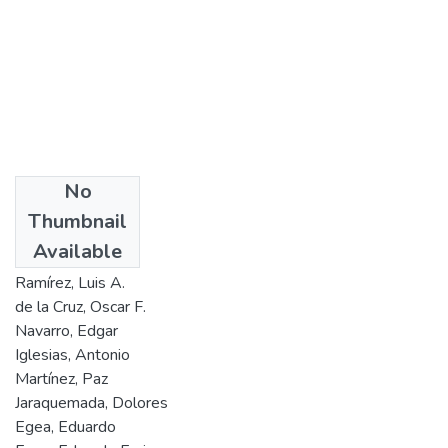
No
Authors
Thumbnail
Malagón, Clara
Available
Uribe, Oscar
Ramírez, Luis A.
de la Cruz, Oscar F.
Navarro, Edgar
Iglesias, Antonio
Martínez, Paz
Jaraquemada, Dolores
Egea, Eduardo