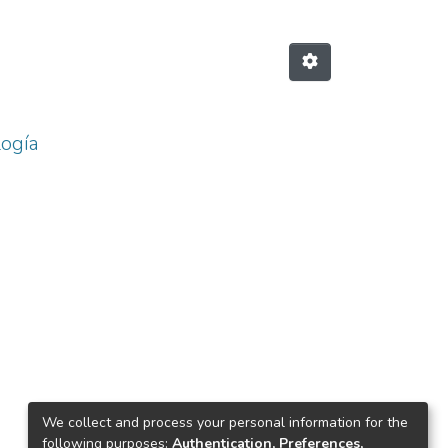
logía
We collect and process your personal information for the
following purposes:
Authentication, Preferences,