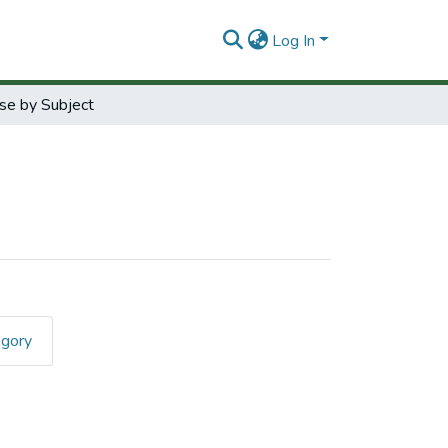
Log In
se by Subject
egory
s de Información"