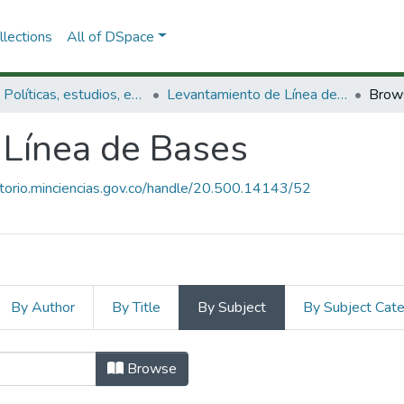
lections
All of DSpace
3.2.1. Políticas, estudios, evaluaciones e indicadores de CTeI
Levantamiento de Línea de Bases
Brow
 Línea de Bases
sitorio.minciencias.gov.co/handle/20.500.14143/52
By Author
By Title
By Subject
By Subject Cat
 Línea de Bases by Subject "Fuente
Browse