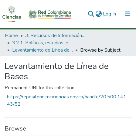
(current)
Log In
Communities & Collections
Home
3. Recursos de Información Científica y Tecnológica
3.2.1. Políticas, estudios, evaluaciones e indicadores de CTeI
All of DSpace
Levantamiento de Línea de Bases
Browse by Subject
Levantamiento de Línea de
Bases
Permanent URI for this collection
https://repositorio.minciencias.gov.co/handle/20.500.141
43/52
Browse