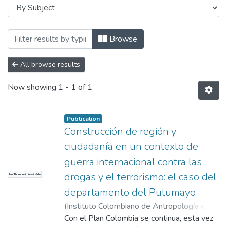
Browsing Levantamiento de Línea de Base
Browse
All browse results
Now showing
1 - 1 of 1
Publication
Construcción de región y
ciudadanía en un contexto de
guerra internacional contra las
drogas y el terrorismo: el caso del
No Thumbnail Available
departamento del Putumayo
(
Instituto Colombiano de Antropología e
Historia
Con el Plan Colombia se continua, esta vez
,
2002
)
Ramírez, María Clemencia
;