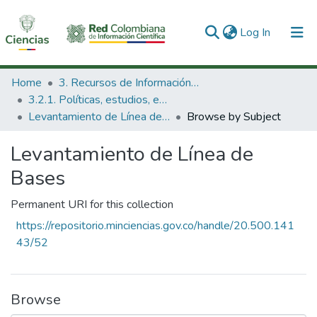
(current)
Log In
Communities & Collections
Home
3. Recursos de Información Científica y Tecnológica
3.2.1. Políticas, estudios, evaluaciones e indicadores de CTeI
All of DSpace
Levantamiento de Línea de Bases
Browse by Subject
Levantamiento de Línea de
Bases
Permanent URI for this collection
https://repositorio.minciencias.gov.co/handle/20.500.141
43/52
Browse