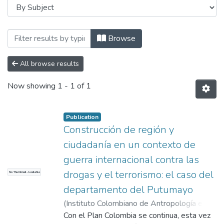
Browsing Levantamiento de Línea de Bases
Browse
All browse results
Now showing
1 - 1 of 1
Publication
Construcción de región y
ciudadanía en un contexto de
guerra internacional contra las
drogas y el terrorismo: el caso del
No Thumbnail Available
departamento del Putumayo
(
Instituto Colombiano de Antropología e
Historia
Con el Plan Colombia se continua, esta vez
,
2002
)
Ramírez, María Clemencia
;