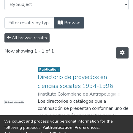
Browsing Levantamiento de Línea de Base
Browse
All browse results
Now showing
1 - 1 of 1
Publication
Directorio de proyectos en
ciencias sociales 1994-1996
(
Instituto Colombiano de Antropología e
Historia
Los directorios o catálogos que a
,
1996
)
Red Colombiana de
No Thumbnail Available
Investigadores Sociales (RECIS)
continuación se presentan conforman uno de
los productos más importantes para la
We collect and process your personal information for the
consolidación y difusión de la Red
Show more
following purposes:
Authentication, Preferences,
Colombiana de Investigadores Sociales,