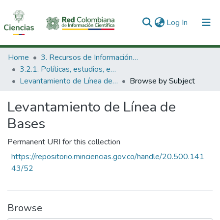
(current)
Log In
Communities & Collections
Home
3. Recursos de Información Científica y Tecnológica
3.2.1. Políticas, estudios, evaluaciones e indicadores de CTeI
All of DSpace
Levantamiento de Línea de Bases
Browse by Subject
Levantamiento de Línea de
Bases
Permanent URI for this collection
https://repositorio.minciencias.gov.co/handle/20.500.141
43/52
Browse