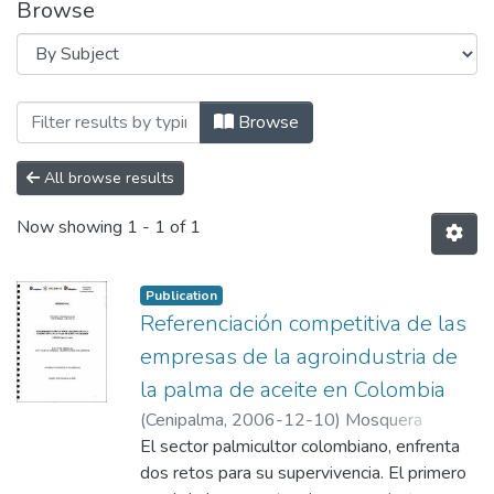
Browse
Browsing Estadísticas e indicadores del 
Browse
All browse results
Now showing
1 - 1 of 1
Publication
Referenciación competitiva de las
empresas de la agroindustria de
la palma de aceite en Colombia
(
Cenipalma
,
2006-12-10
)
Mosquera
Montoya, Mauricio
El sector palmicultor colombiano, enfrenta
dos retos para su supervivencia. El primero