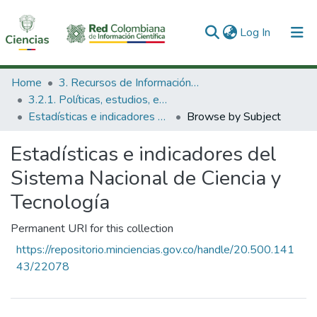
(current)
Log In
Communities & Collections
Home
3. Recursos de Información Científica y Tecnológica
3.2.1. Políticas, estudios, evaluaciones e indicadores de CTeI
All of DSpace
Estadísticas e indicadores del Sistema Nacional de Ciencia y Tecnología
Browse by Subject
Estadísticas e indicadores del
Sistema Nacional de Ciencia y
Tecnología
Permanent URI for this collection
https://repositorio.minciencias.gov.co/handle/20.500.141
43/22078