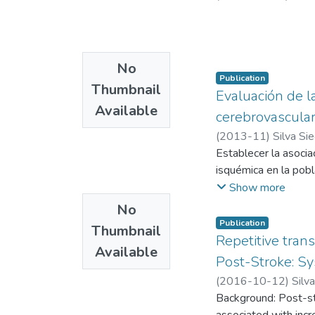
No
Publication
Thumbnail
Evaluación de l
Available
cerebrovascular
(
2013-11
)
Silva Si
Industrial de Santan
Establecer la asocia
de Colombia
isquémica en la pobl
;
COL001
Show more
No
Publication
Thumbnail
Repetitive tran
Available
Post-Stroke: Sy
(
2016-10-12
)
Silv
López Romero, Luis
Background: Post-stro
associated with incr