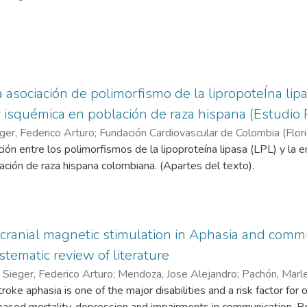
a asociación de polimorfismo de la lipropoteÍna li
 isquémica en población de raza hispana (Estudio P
eger, Federico Arturo
;
Fundación Cardiovascular de Colombia (Flor
der (Colombia)
ción entre los polimorfismos de la lipoproteína lipasa (LPL) y l
;
COL0037759 - Grupo de Ciencias Neurovasculares
ación de raza hispana colombiana. (Apartes del texto).
1222 - Grupo de Investigación en Genética Humana UIS
scranial magnetic stimulation in Aphasia and comm
stematic review of literature
a Sieger, Federico Arturo
;
Mendoza, Jose Alejandro
;
Pachón, Marl
 Alberto
ke aphasia is one of the major disabilities and a risk factor for o
;
Pérez, Mónica
eased mortality, depression and impairments in communication. Re