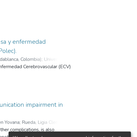
pasa y enfermedad
olec).
idablanca, Colombia)
;
Universidad
a enfermedad Cerebrovascular (ECV)
 de la Fundación Cardiovascular
unication impairment in
en Yovana
;
Rueda, Ligia Clemencia
;
ther complications, is also
petitive Transcranial Magnetic