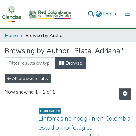
(current)
Log In
Communities & Collections
Home
Browse by Author
All of DSpace
Browsing by Author "Plata, Adriana"
Browse
All browse results
Now showing
1 - 1 of 1
Publication
Linfomas no hodgkin en Colombia
estudio morfológico,