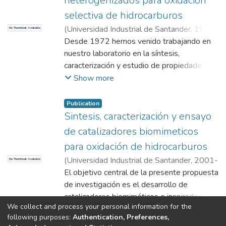
heterogenizados para oxidación
selectiva de hidrocarburos
(
Universidad Industrial de Santander
,
1995-
No Thumbnail Available
11-10
Desde 1972 hemos venido trabajando en
)
Paez Mozo, Edgar Alberto
;
Gabriunas, Nijole
nuestro laboratorio en la síntesis,
;
Arias, Gerardo
;
Barrera,
Mario
caracterización y estudio de propiedades de
;
Medina, Juan Carlos
;
Cárdenas,
Nicanor
compuestos de coordinación, especialmente
;
Pradilla, Jaime
;
Martinez, Fernando
;
Show more
Niño, Marta
de complejos macrocíclicos con metales de
transición. Con el patrocinio de
Publication
COLCIENCIAS hemos realizado varios
Sintesis, caracterización y ensayo
estudios que han permitido determinar las
de catalizadores biomimeticos
constantes de
para oxidación de hidrocarburos
protonación y de metalización de algunos
(
Universidad Industrial de Santander
,
2001-
No Thumbnail Available
macrociclos, así como algunas propiedades
08-31
El objetivo central de la presente propuesta
)
Paez Mozo, Edgar Alberto
magnetoquímicas. También se logró la
de investigación es el desarrollo de
síntesis de varias resinas quelantes para
catalizadores biomiméticos o inspirados en
adsorción de metales en solución.
We collect and process your personal information for the
los sistemas biológicos, para ser
Show more
following purposes:
Authentication, Preferences,
empleados en la oxidación selectiva de