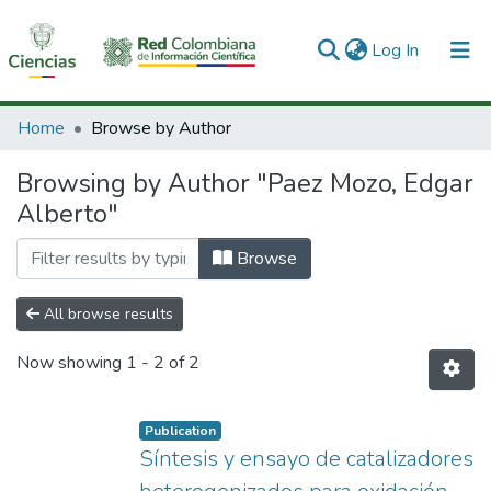
(current)
Log In
Communities & Collections
Home
Browse by Author
All of DSpace
Browsing by Author "Paez Mozo, Edgar
Alberto"
Browse
All browse results
Now showing
1 - 2 of 2
Publication
Síntesis y ensayo de catalizadores