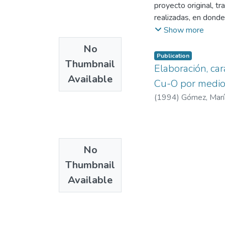
proyecto original, tr
realizadas, en donde
finales de año 1989
Show more
subproyectos, public
No
reconocimiento inter
Publication
Thumbnail
Como tercer punto se
Elaboración, ca
Available
los logros alcanzado
Cu-O por medio 
(
1994
)
Gómez, Marí
No
Thumbnail
Available