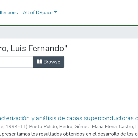
lections
All of DSpace
o, Luis Fernando"
Browse
acterización y análisis de capas superconductoras d
le
,
1994-11
)
Prieto Pulido, Pedro
;
Gómez, María Elena
;
Castro, 
l presentamos los resultados obtenidos en el desarrollo de los o