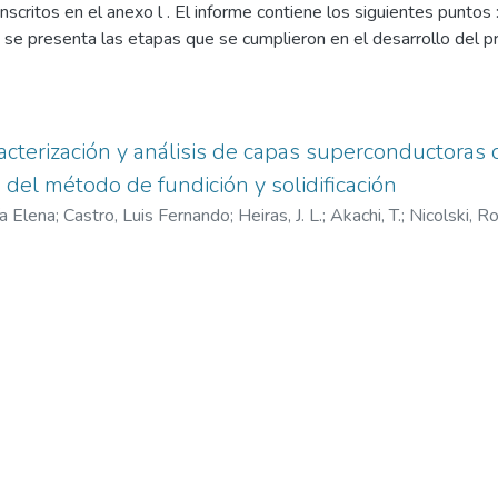
anscritos en el anexo l . El informe contiene los siguientes puntos
 se presenta las etapas que se cumplieron en el desarrollo del pr
. Un segundo punto muestra los logros alcanzados a través de te
ación de los resultados obtenidos en eventos científicos y revista
nacional de otros grupos e instituciones a través de convenios y vi
 presenta el informe financiero y como último se presenta las co
racterización y análisis de capas superconductoras 
s sino también las dificultades presentadas a lo largo de la reali
del método de fundición y solidificación
a Elena
;
Castro, Luis Fernando
;
Heiras, J. L.
;
Akachi, T.
;
Nicolski, R