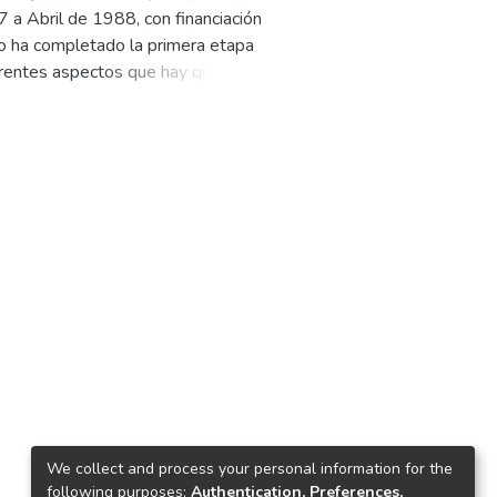
 a Abril de 1988, con financiación
o ha completado la primera etapa
ferentes aspectos que hay que
mación pertinente sobre insumos ,
s (y/o especializaciones)~ para
iene la siguiente organización: en
oyecto; en el capitulo 3 se
itulo 5 se una definición básica de
s que se sugieren usar; en el
an; y en el capitulo 8 se hacen
We collect and process your personal information for the
following purposes:
Authentication, Preferences,