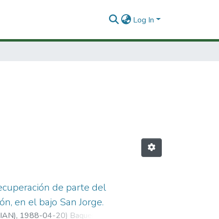
Log In
ecuperación de parte del
n, en el bajo San Jorge.
FIAN)
,
1988-04-20
)
Baquero M.,