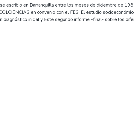
se escribió en Barranquilla entre los meses de diciembre de 1987
 COLCIENCIAS en convenio con el FES. El estudio socioeconómic
n diagnóstico inicial y Este segundo informe -final- sobre los di
eño de un proyecto de desarrollo socioeconómico pues falta infor
ultivos, clima~ silvicultura, piscicultura, entre otras conocimiento
cesarios para el proyecto definitivo, por lo. pronto este informe t
e una presentación; en el capitulo 2 se hace una descripción del pr
a agraria; en el 4 se describe el sistema hidráulico Zenu; en el cap
sados en el proyecto; en el capitulo 6 se describen los incentivo
an las condiciones que deberán reunir la institución rectora del pl
ales sobre la continuidad del proyecto.