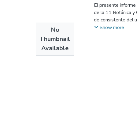
Alvaro
El presente informe 
de la 11 Botánica y
de consistente del u
considerar en el dis
Show more
No
estudios de suelos, c
Thumbnail
obtener los datos ne
Available
el capitulo 1 se hac
describe la estructur
términos que serán u
capitulo 7 se enumer
unos comentarios fin