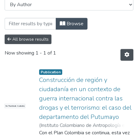
Browsing Levantamiento de Línea de Ba
Browse
All browse results
Now showing
1 - 1 of 1
Publication
Construcción de región y
ciudadanía en un contexto de
guerra internacional contra las
drogas y el terrorismo: el caso del
No Thumbnail Available
departamento del Putumayo
(
Instituto Colombiano de Antropología e
Historia
Con el Plan Colombia se continua, esta vez
,
2002
)
Ramírez, María Clemencia
;