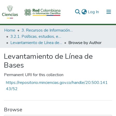
(current)
Log In
Communities & Collections
Home
3. Recursos de Información Científica y Tecnológica
3.2.1. Políticas, estudios, evaluaciones e indicadores de CTeI
All of DSpace
Levantamiento de Línea de Bases
Browse by Author
Levantamiento de Línea de
Bases
Permanent URI for this collection
https://repositorio.minciencias.gov.co/handle/20.500.141
43/52
Browse