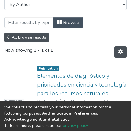
Browsing Levantamiento de Línea de Bas
Browse
All browse results
Now showing
1 - 1 of 1
Publication
Elementos de diagnóstico y
prioridades en ciencia y tecnología
para los recursos naturales
Bárbaro, Néstor Omar
;
Guerrero, Marcela
;
No Thumbnail Available
We collect and process your personal information for the
Polotto, Luis
;
Borches, María Teresa
Show more
following purposes:
Authentication, Preferences,
Acknowledgement and Statistics
.
To learn more, please read our
privacy policy
.
DSpace software
copyright © 2002-2026
LYRASIS