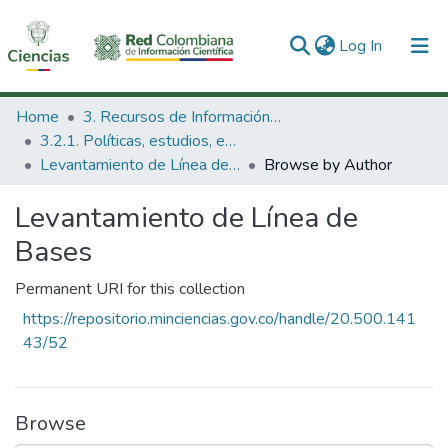
(current)
Log In
Communities & Collections
Home
3. Recursos de Información Científica y Tecnológica
3.2.1. Políticas, estudios, evaluaciones e indicadores de CTeI
All of DSpace
Levantamiento de Línea de Bases
Browse by Author
Levantamiento de Línea de
Bases
Permanent URI for this collection
https://repositorio.minciencias.gov.co/handle/20.500.141
43/52
Browse